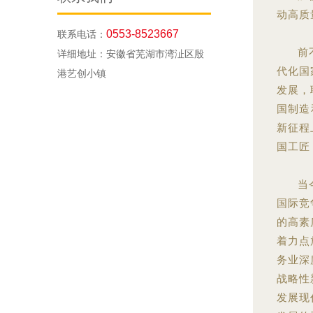
动高质
0553-8523667
联系电话：
前
详细地址：安徽省芜湖市湾沚区殷
代化国
港艺创小镇
发展，
国制造
新征程
国工匠
当
国际竞
的高素
着力点
务业深
战略性
发展现